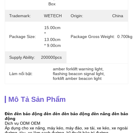
Box
Trademark:
WETECH
Origin:
China
15.00cm 
* 
Package Size:
Package Gross Weight:
0.700kg
13.00cm 
* 9.00cm
Supply Ability:
200000pcs
amber forklift warning light
, 
Làm nổi bật:
flashing beacon signal light
, 
forklift amber beacon light
Mô Tả Sản Phẩm
Đèn đèn báo động đèn đèn đèn báo động đèn nâng đèn báo
động
Dịch vụ ODM OEM
Áp dụng cho xe nâng, máy kéo, máy đào, xe tải, xe kéo, xe ngoài
đường, tàu, xe làm sạch đường, kỹ thuật bảo trì đường...