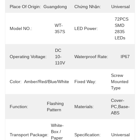
Place Of Origin:
Guangdong
Chứng Nhận:
Universal
72PCS 
WT-
SMD 
Model NO.:
LED Power:
357S
2835 
LEDs
DC 
Operating Voltage:
10-
Waterproof Rate:
IP67
110V
Screw 
Color:
Amber/Red/Blue/White
Fixed Way:
Mounted 
Type
Cover-
Flashing 
Function:
Materials:
PC,Base-
Pattern
ABS
White-
Box / 
Transport Package:
Specification:
Universal
Paper 