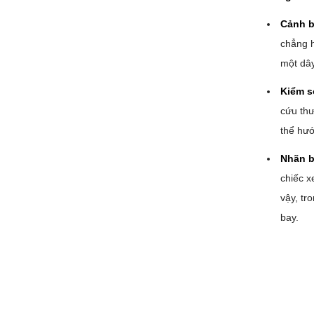
Cảnh b
chẳng h
một dây
Kiểm s
cứu thư
thể hướ
Nhãn b
chiếc x
vậy, tr
bay.