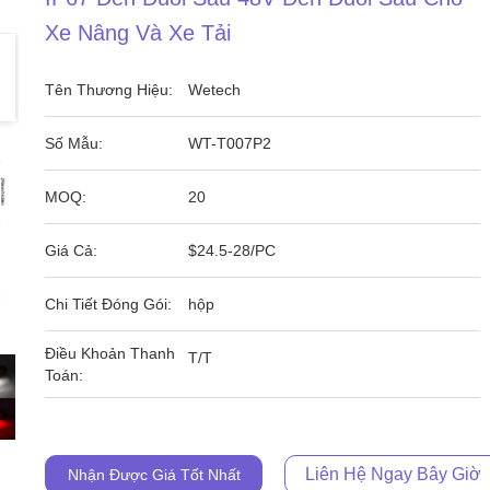
Xe Nâng Và Xe Tải
Tên Thương Hiệu:
Wetech
Số Mẫu:
WT-T007P2
MOQ:
20
Giá Cả:
$24.5-28/PC
Chi Tiết Đóng Gói:
hộp
Điều Khoản Thanh
T/T
Toán:
Liên Hệ Ngay Bây Giờ
Nhận Được Giá Tốt Nhất