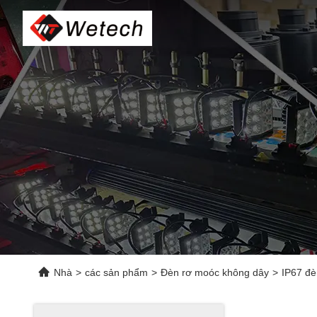
Nhà
>
các sản phẩm
>
Đèn rơ moóc không dây
>
IP67 đè