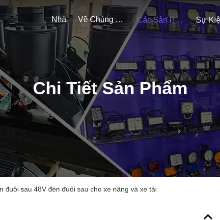
Nhà
Về Chúng Tôi
Các Sản Phẩm
Sự Ki
Chi Tiết Sản Phẩm
n đuôi sau 48V đèn đuôi sau cho xe nâng và xe tải