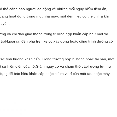
có thể cảnh báo người lao động về những mối nguy hiểm tiềm ẩn,
ang hoạt động.trong một nhà máy, một đèn hiệu có thể chỉ ra khi
huyển.
ờng và chỉ đạo giao thông trong trường hợp khẩn cấp.như một xe
traNgoài ra, đèn pha trên xe cộ xây dựng hoặc công trình đường có
các tình huống khẩn cấp. Trong trường hợp bị hỏng hoặc tai nạn, một
về sự hiện diện của nó,Giảm nguy cơ va chạm thứ cấpTương tự như
ụng để báo hiệu khẩn cấp hoặc chỉ ra vị trí của một tàu hoặc máy