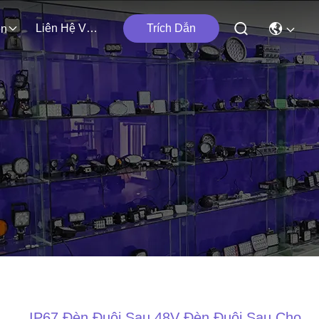
Liên Hệ Với Chúng Tôi
Trích Dẫn
ện
IP67 Đèn Đuôi Sau 48V Đèn Đuôi Sau Cho