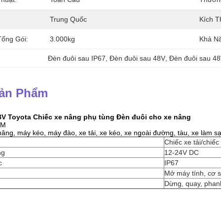
Trung Quốc
Kích T
ổng Gói:
3.000kg
Khả N
Đèn đuôi sau IP67
, 
Đèn đuôi sau 48V
, 
Đèn đuôi sau 4
Sản Phẩm
8V Toyota Chiếc xe nâng phụ tùng Đèn đuôi cho xe nâng
EM
âng, máy kéo, máy đào, xe tải, xe kéo, xe ngoài đường, tàu, xe làm sạ
Chiếc xe tải/chiế
ng
12-24V DC
c
IP67
Mở máy tính, cơ 
Dừng, quay, phan