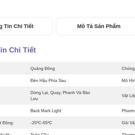
 Tin Chi Tiết
Mô Tả Sản Phẩm
n Chi Tiết
Quảng Đông
Chứng
Đèn Hậu Phía Sau
Mô Hìn
Dừng Lại, Quay, Phanh Và Bảo 
Vật Liệ
Lưu
Back Mark Light
Phương
t Động:
-25ºC-65ºC
Gói Vậ
huật:
Toàn Cầu
Thương