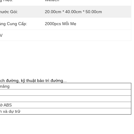
hước Gói:
20.00cm * 40.00cm * 50.00cm
ăng Cung Cấp:
2000pcs Mỗi Mẹ
8V
ch đường, kỹ thuật bảo trì đường...
c nâng
sở ABS
h và dự trữ