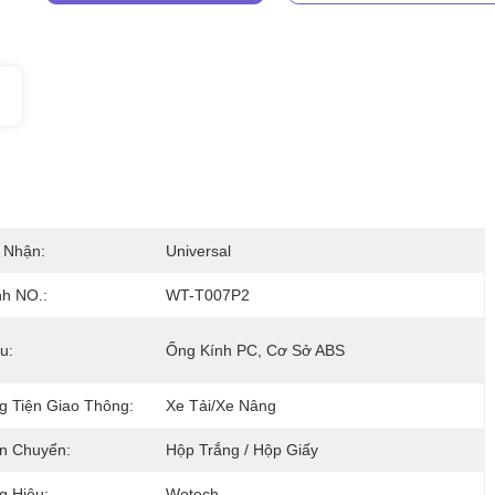
 Nhận:
Universal
h NO.:
WT-T007P2
u:
Ống Kính PC, Cơ Sở ABS
 Tiện Giao Thông:
Xe Tải/xe Nâng
n Chuyển:
Hộp Trắng / Hộp Giấy
 Hiệu:
Wetech