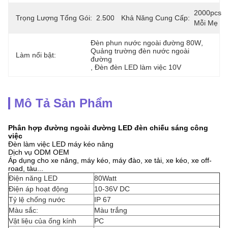
2000pcs 
Trọng Lượng Tổng Gói:
2.500kg
Khả Năng Cung Cấp:
Mỗi Mẹ
Đèn phun nước ngoài đường 80W
, 
Quảng trường đèn nước ngoài 
Làm nổi bật:
đường
, 
Đèn đèn LED làm việc 10V
Mô Tả Sản Phẩm
Phân hợp đường ngoài đường LED đèn chiếu sáng công
việc
Đèn làm việc LED máy kéo nâng
Dịch vụ ODM OEM
Áp dụng cho xe nâng, máy kéo, máy đào, xe tải, xe kéo, xe off-
road, tàu...
Điện năng LED
80Watt
Điện áp hoạt động
10-36V DC
Tỷ lệ chống nước
IP 67
Màu sắc:
Màu trắng
Vật liệu của ống kính
PC