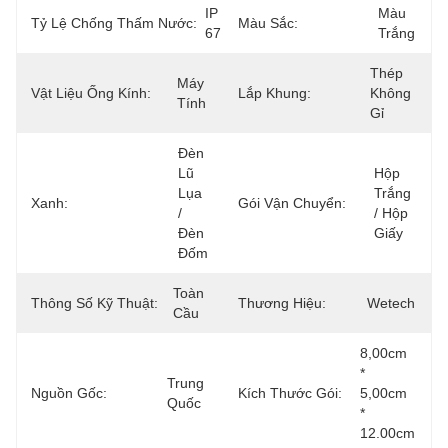
IP 
Màu 
Tỷ Lệ Chống Thấm Nước:
Màu Sắc:
67
Trắng
Thép 
Máy 
Vật Liệu Ống Kính:
Lắp Khung:
Không 
Tính
Gỉ
Đèn 
Lũ 
Hộp 
Lụa 
Trắng 
Xanh:
Gói Vận Chuyển:
/ 
/ Hộp 
Đèn 
Giấy
Đốm
Toàn 
Thông Số Kỹ Thuật:
Thương Hiệu:
Wetech
Cầu
8,00cm 
* 
Trung 
Nguồn Gốc:
Kích Thước Gói:
5,00cm 
Quốc
* 
12.00cm