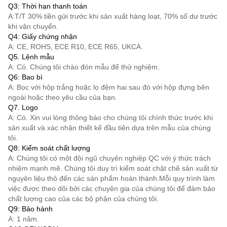
Q3: Thời hạn thanh toán
A:
T/T
30% tiền gửi trước khi sản xuất hàng loạt, 70% số dư trước
khi vận chuyển.
Q4: Giấy chứng nhận
A: CE, ROHS, ECE R10, ECE R65, UKCA.
Q5. Lệnh mẫu
A: Có. Chúng tôi chào đón mẫu để thử nghiệm.
Q6: Bao bì
A: Bọc với hộp trắng hoặc lọ đệm hai sau đó với hộp đựng bên
ngoài hoặc theo yêu cầu của bạn.
Q7. Logo
A: Có. Xin vui lòng thông báo cho chúng tôi chính thức trước khi
sản xuất và xác nhận thiết kế đầu tiên dựa trên mẫu của chúng
tôi.
Q8: Kiểm soát chất lượng
A: Chúng tôi có một đội ngũ chuyên nghiệp QC với ý thức trách
nhiệm mạnh mẽ. Chúng tôi duy trì kiểm soát chặt chẽ sản xuất từ
nguyên liệu thô đến các sản phẩm hoàn thành.Mỗi quy trình làm
việc được theo dõi bởi các chuyên gia của chúng tôi để đảm bảo
chất lượng cao của các bộ phận của chúng tôi.
Q9: Bảo hành
A: 1 năm.