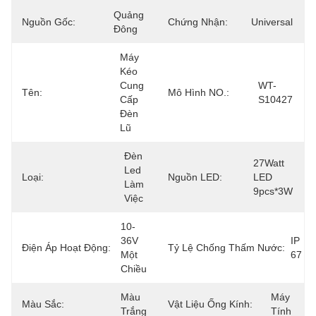
Quảng 
Nguồn Gốc:
Chứng Nhận:
Universal
Đông
Máy 
Kéo 
Cung 
WT-
Tên:
Mô Hình NO.:
Cấp 
S10427
Đèn 
Lũ
Đèn 
27Watt 
Led 
Loại:
Nguồn LED:
LED 
Làm 
9pcs*3W
Việc
10-
36V 
IP 
Điện Áp Hoạt Động:
Tỷ Lệ Chống Thấm Nước:
Một 
67
Chiều
Màu 
Máy 
Màu Sắc:
Vật Liệu Ống Kính:
Trắng
Tính