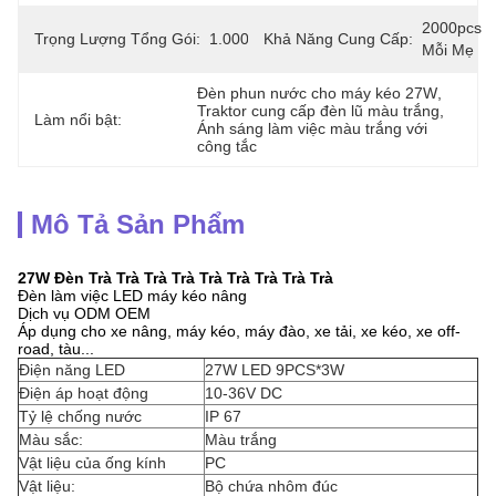
2000pcs 
Trọng Lượng Tổng Gói:
1.000kg
Khả Năng Cung Cấp:
Mỗi Mẹ
Đèn phun nước cho máy kéo 27W
, 
Traktor cung cấp đèn lũ màu trắng
, 
Làm nổi bật:
Ánh sáng làm việc màu trắng với 
công tắc
Mô Tả Sản Phẩm
27W Đèn Trà Trà Trà Trà Trà Trà Trà Trà Trà
Đèn làm việc LED máy kéo nâng
Dịch vụ ODM OEM
Áp dụng cho xe nâng, máy kéo, máy đào, xe tải, xe kéo, xe off-
road, tàu...
Điện năng LED
27W LED 9PCS*3W
Điện áp hoạt động
10-36V DC
Tỷ lệ chống nước
IP 67
Màu sắc:
Màu trắng
Vật liệu của ống kính
PC
Vật liệu:
Bộ chứa nhôm đúc