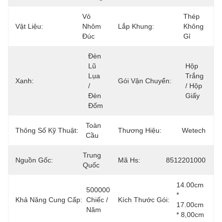
Vỏ 
Thép 
Vật Liệu:
Nhôm 
Lắp Khung:
Không 
Đúc
Gỉ
Đèn 
Lũ 
Hộp 
Lụa 
Trắng 
Xanh:
Gói Vận Chuyển:
/ 
/ Hộp 
Đèn 
Giấy
Đốm
Toàn 
Thông Số Kỹ Thuật:
Thương Hiệu:
Wetech
Cầu
Trung 
Nguồn Gốc:
Mã Hs:
8512201000
Quốc
14.00cm 
500000 
* 
Khả Năng Cung Cấp:
Chiếc / 
Kích Thước Gói:
17.00cm 
Năm
* 8,00cm